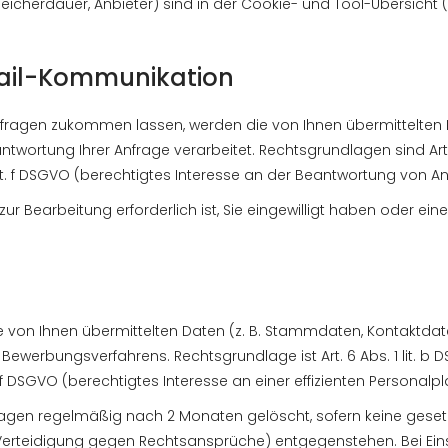
icherdauer, Anbieter) sind in der Cookie- und Tool-Übersicht (Zi
Mail-Kommunikation
fragen zukommen lassen, werden die von Ihnen übermittelten Da
twortung Ihrer Anfrage verarbeitet. Rechtsgrundlagen sind Art. 
it. f DSGVO (berechtigtes Interesse an der Beantwortung von An
 zur Bearbeitung erforderlich ist, Sie eingewilligt haben oder ein
von Ihnen übermittelten Daten (z. B. Stammdaten, Kontaktdate
erbungsverfahrens. Rechtsgrundlage ist Art. 6 Abs. 1 lit. b DSG
t. f DSGVO (berechtigtes Interesse an einer effizienten Personalp
agen regelmäßig nach 2 Monaten gelöscht, sofern keine geset
r Verteidigung gegen Rechtsansprüche) entgegenstehen. Bei Ein