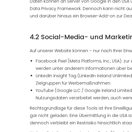
Daten können an Server von Google in den USA ü
Data Privacy Framework. Dennoch kann nicht ausg
und darüber hinaus ein Browser-Add-on zur Deakt
4.2 Social-Media- und Marketi
Auf unserer Website können – nur nach Ihrer Einw
Facebook Pixel (Meta Platforms, Inc., USA):
werden unter anderem Informationen über besu
LinkedIn Insight Tag (LinkedIn Ireland Unlimi
Zielgruppen für Werbemaßnahmen.
YouTube (Google LLC / Google Ireland Limited
Nutzungsdaten verarbeitet werden, auch wen
Rechtsgrundlage für diese Tools ist Ihre Einwilli
gar nicht geladen. Eine Übermittlung in die USA
dennoch verbleibt ein Restrisiko hinsichtlich staa