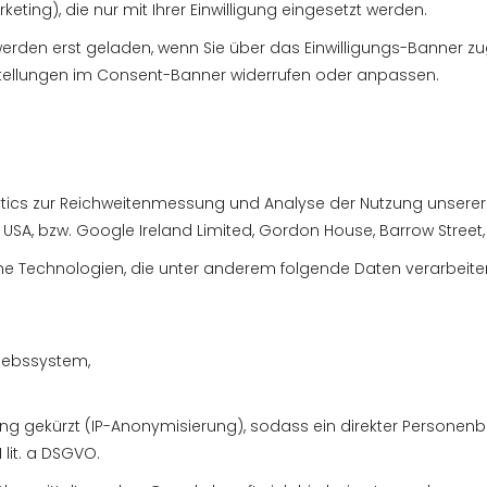
rketing), die nur mit Ihrer Einwilligung eingesetzt werden.
rden erst geladen, wenn Sie über das Einwilligungs-Banner zu
instellungen im Consent-Banner widerrufen oder anpassen.
lytics zur Reichweitenmessung und Analyse der Nutzung unserer W
SA, bzw. Google Ireland Limited, Gordon House, Barrow Street, D
he Technologien, die unter anderem folgende Daten verarbeite
riebssystem,
ung gekürzt (IP-Anonymisierung), sodass ein direkter Personenb
1 lit. a DSGVO.