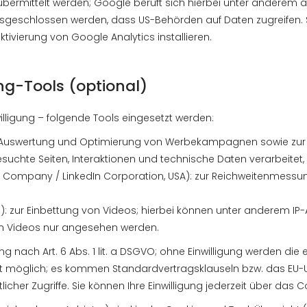
bermittelt werden; Google beruft sich hierbei unter anderem a
eschlossen werden, dass US-Behörden auf Daten zugreifen. Sie 
ivierung von Google Analytics installieren.
ng-Tools (optional)
illigung – folgende Tools eingesetzt werden:
 zur Auswertung und Optimierung von Werbekampagnen sowie zur
chte Seiten, Interaktionen und technische Daten verarbeitet, 
ted Company / LinkedIn Corporation, USA): zur Reichweitenmessu
): zur Einbettung von Videos; hierbei können unter anderem I
n Videos nur angesehen werden.
gung nach Art. 6 Abs. 1 lit. a DSGVO; ohne Einwilligung werden d
 ist möglich; es kommen Standardvertragsklauseln bzw. das EU-
tlicher Zugriffe. Sie können Ihre Einwilligung jederzeit über das