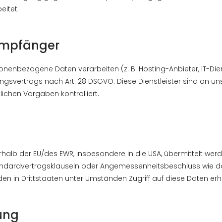
eitet.
 Empfänger
sonenbezogene Daten verarbeiten (z. B. Hosting-Anbieter, IT-Dien
ungsvertrags nach Art. 28 DSGVO. Diese Dienstleister sind an
ichen Vorgaben kontrolliert.
halb der EU/des EWR, insbesondere in die USA, übermittelt werd
 Standardvertragsklauseln oder Angemessenheitsbeschluss wie 
in Drittstaaten unter Umständen Zugriff auf diese Daten erhal
ung